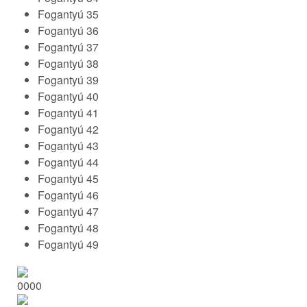
Fogantyú 35
Fogantyú 36
Fogantyú 37
Fogantyú 38
Fogantyú 39
Fogantyú 40
Fogantyú 41
Fogantyú 42
Fogantyú 43
Fogantyú 44
Fogantyú 45
Fogantyú 46
Fogantyú 47
Fogantyú 48
Fogantyú 49