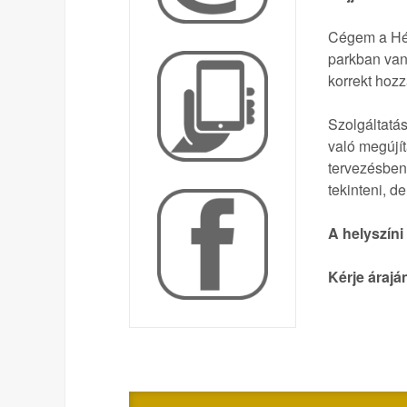
Cégem a Héjj
parkban van 
korrekt hozz
Szolgáltatás
való megújít
tervezésben,
tekinteni, d
A helyszín
Kérje árajá