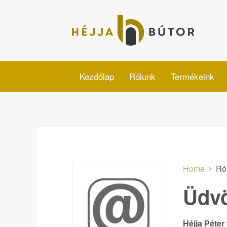
Kezdőlap
Rólunk
Termékeink
Home
Ró
Üdv
Héjja Péte