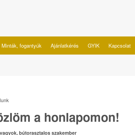
Minták, fogantyúk
Ajánlatkérés
GYIK
Kapcsolat
lunk
özlöm a honlapomon!
r vagyok, bútorasztalos szakember