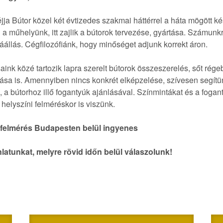
a Bútor közel két évtizedes szakmai háttérrel a háta mögött kés
a műhelyünk, itt zajlik a bútorok tervezése, gyártása. Számunk
áállás. Cégfilozófiánk, hogy minőséget adjunk korrekt áron.
aink közé tartozik lapra szerelt bútorok összeszerelés, sőt rég
ása is. Amennyiben nincs konkrét elképzelése, szívesen segítün
 a bútorhoz illő fogantyúk ajánlásával. Színmintákat és a foga
e helyszíni felméréskor is viszünk.
i felmérés Budapesten belül ingyenes
nlatunkat, melyre rövid időn belül válaszolunk!